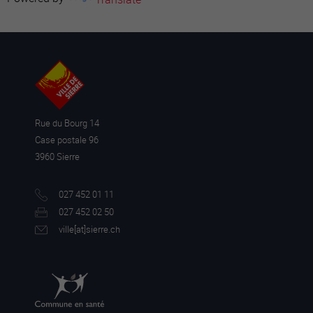
Rue du Bourg 14
Case postale 96
3960 Sierre
027 452 01 11
027 452 02 50
ville[a
t]sierre.ch