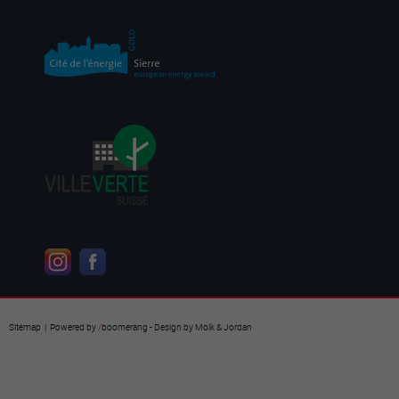
Sitemap
| Powered by
/
boomerang
- Design by
Molk & Jordan