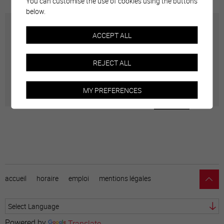
You can customise the use of cookies using the buttons
below.
Carte interactive
ACCEPT ALL
Géolocalisation de tous les points d'intérêt de la Ville
REJECT ALL
de Sierre.
MY PREFERENCES
accueil
horaire
emploi
mentions légales
Powered by
Translate