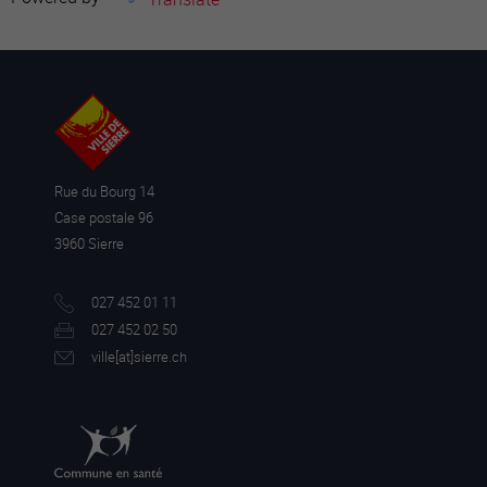
Rue du Bourg 14
Case postale 96
3960 Sierre
027 452 01 11
027 452 02 50
ville[a
t]sierre.ch