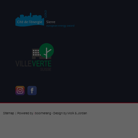
Sitemap
| Powered by
/
boomerang
- Design by
Molk & Jordan