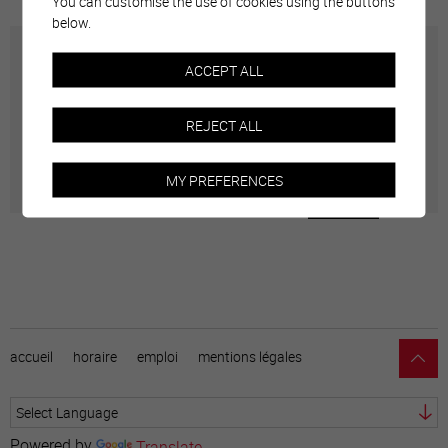
You can customise the use of cookies using the buttons
below.
Carte interactive
ACCEPT ALL
Géolocalisation de tous les points d'intérêt de la Ville
REJECT ALL
de Sierre.
MY PREFERENCES
accueil
horaire
emploi
mentions légales
Powered by
Translate