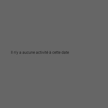
active
webcams
météo
Il n'y a aucune activité à cette date