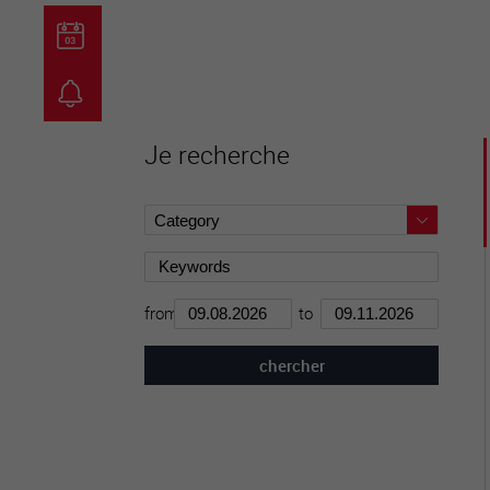
guichet virtuel
carte inter
Je recherche
from
to