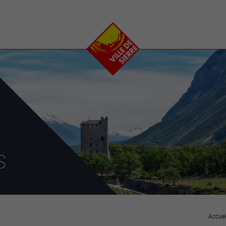
e
plaisirs
se transfor
Calendrier
Valais Arena et
Ecoquartier VIVA
Manifestations
Projets
Art et culture
Chantiers en ville
Sport et loisirs
Plan directeur du
Vins, gastronomie et
centre-ville
ation
séjours
Clubs et associations
Nature
25-2028
s
entral
Accuei