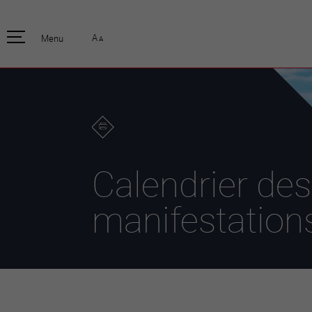
pratique
officiell
A
Menu
A
Habitants
Actualités
Enfants et écoliers
Emplois
Habitat et territoire
Organisation
communale
Mobilité
Autorités
Formation
Elections / vot
Propreté et déchets
Publications
Energie et
Calendrier des
environnement
Programme de
législature 20
Informations parcelles
manifestation
Stratégies
Guichet virtuel
Jumelage
Annuaire communal
Agglo Valais C
Carte interactive