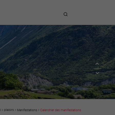
me
entreprises
Sites d’implantations
Prestations
Avantages
Unternehmen :
Willkommen!
Companies : Welcome!
Imprese : benvenute!
plaisirs
Manifestations
Calendrier des manifestations
l