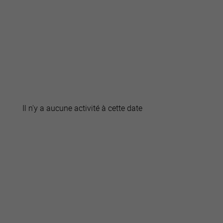
active
webcams
météo
Il n'y a aucune activité à cette date