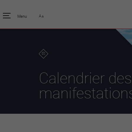
pratique
officiell
A
Menu
A
Habitants
Actualités
Enfants et écoliers
Emplois
Habitat et territoire
Organisation
communale
Mobilité
Autorités
Formation
Elections / vot
Propreté et déchets
Publications
Energie et
Calendrier des
environnement
Programme de
législature 20
Informations parcelles
manifestation
Stratégies
Guichet virtuel
Jumelage
Annuaire communal
Agglo Valais C
Carte interactive