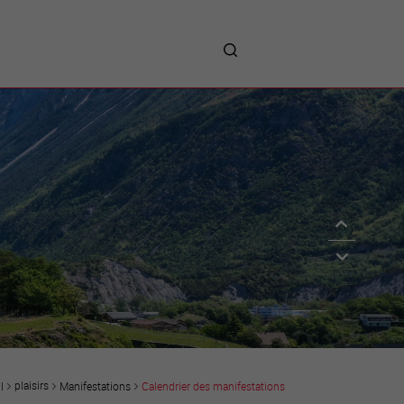
me
entreprises
Sites d’implantations
Prestations
Avantages
Unternehmen :
Willkommen!
Companies : Welcome!
Imprese : benvenute!
plaisirs
Manifestations
Calendrier des manifestations
l