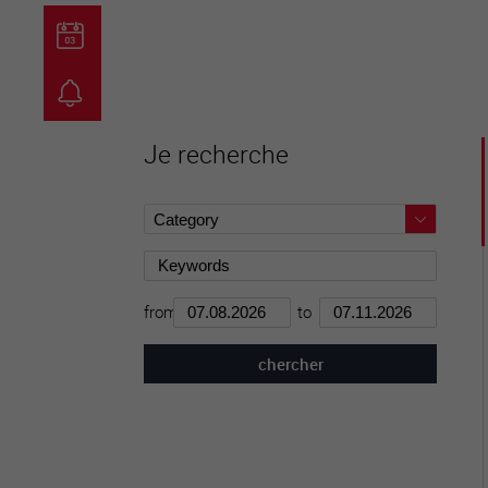
guichet virtuel
carte inter
Je recherche
from
to