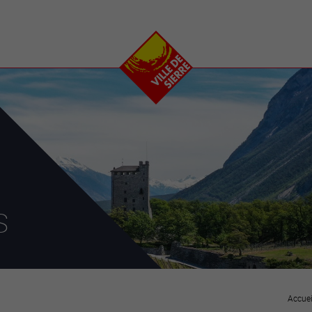
e
plaisirs
se transfor
Calendrier
Valais Arena et
Ecoquartier VIVA
Manifestations
Projets
Art et culture
Chantiers en ville
Sport et loisirs
Plan directeur du
Vins, gastronomie et
centre-ville
ation
séjours
Clubs et associations
Nature
25-2028
s
entral
Accuei