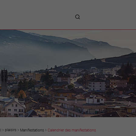
me
entreprises
Sites d’implantations
Prestations
Avantages
Unternehmen :
Willkommen!
Companies : Welcome!
Imprese : benvenute!
plaisirs
Manifestations
Calendrier des manifestations
l