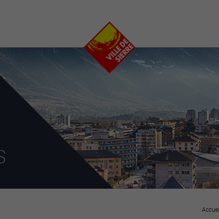
e
plaisirs
se transfor
Calendrier
Valais Arena et
Ecoquartier VIVA
Manifestations
Projets
Art et culture
Chantiers en ville
Sport et loisirs
Plan directeur du
Vins, gastronomie et
centre-ville
ation
séjours
Clubs et associations
Nature
25-2028
s
entral
Accuei