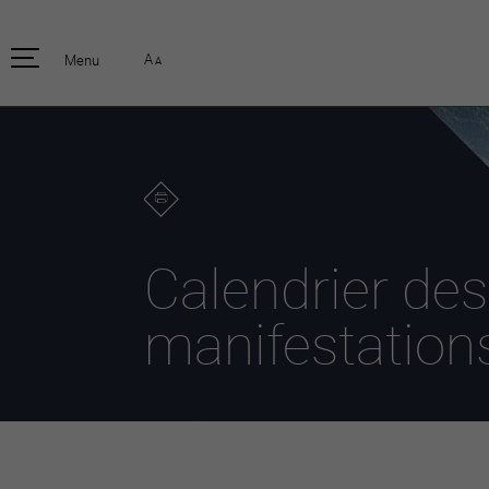
pratique
officiell
A
Menu
A
Habitants
Actualités
Enfants et écoliers
Emplois
Habitat et territoire
Organisation
communale
Mobilité
Autorités
Formation
Elections / vot
Propreté et déchets
Publications
Energie et
Calendrier des
environnement
Programme de
législature 20
Informations parcelles
manifestation
Stratégies
Guichet virtuel
Jumelage
Annuaire communal
Agglo Valais C
Carte interactive