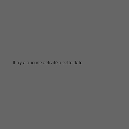
active
webcams
météo
Il n'y a aucune activité à cette date