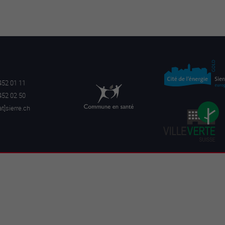
452 01 11
452 02 50
a
t]sierre.ch