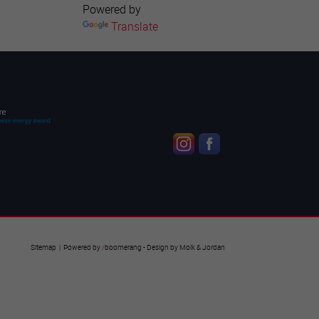
Powered by
Translate
Sitemap
| Powered by
/
boomerang
- Design by
Molk & Jordan