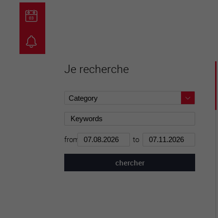
guichet virtuel
carte inter
Je recherche
from
to