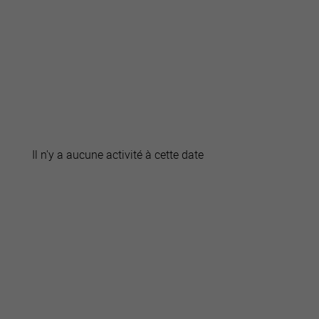
active
webcams
météo
Il n'y a aucune activité à cette date