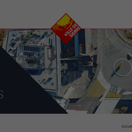
e
plaisirs
se transfor
Calendrier
Valais Arena et
Ecoquartier VIVA
Manifestations
Projets
Art et culture
Chantiers en ville
Sport et loisirs
Plan directeur du
Vins, gastronomie et
centre-ville
ation
séjours
Clubs et associations
Nature
25-2028
s
entral
Accuei