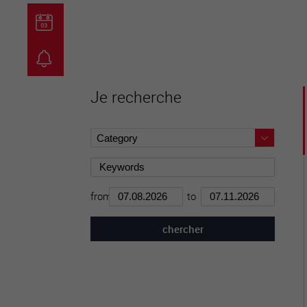
guichet virtuel
carte inter
Je recherche
from
to