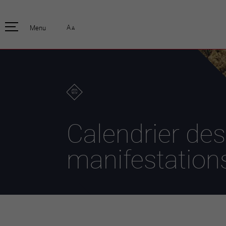
pratique
officiell
A
Menu
A
Habitants
Actualités
Enfants et écoliers
Emplois
Habitat et territoire
Organisation
communale
Mobilité
Autorités
Formation
Elections / vot
Propreté et déchets
Publications
Energie et
Calendrier des
environnement
Programme de
législature 20
Informations parcelles
manifestation
Stratégies
Guichet virtuel
Jumelage
Annuaire communal
Agglo Valais C
Carte interactive