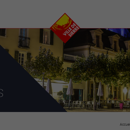
e
plaisirs
se transfor
Calendrier
Valais Arena et
Ecoquartier VIVA
Manifestations
Projets
Art et culture
Chantiers en ville
Sport et loisirs
Plan directeur du
Vins, gastronomie et
centre-ville
ation
séjours
Clubs et associations
Nature
25-2028
s
entral
Accuei