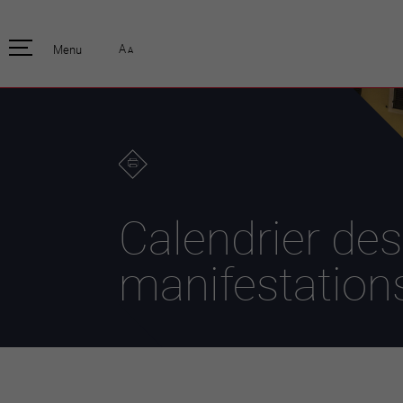
pratique
officiell
A
Menu
A
Habitants
Actualités
Enfants et écoliers
Emplois
Habitat et territoire
Organisation
communale
Mobilité
Autorités
Formation
Elections / vot
Propreté et déchets
Publications
Energie et
Calendrier des
environnement
Programme de
législature 20
Informations parcelles
manifestation
Stratégies
Guichet virtuel
Jumelage
Annuaire communal
Agglo Valais C
Carte interactive