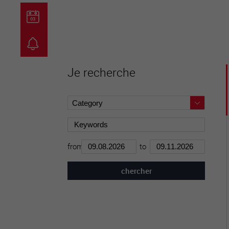
guichet virtuel
carte inter
Je recherche
from
to