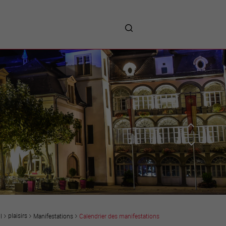
me
entreprises
Sites d’implantations
Prestations
Avantages
Unternehmen :
Willkommen!
Companies : Welcome!
Imprese : benvenute!
plaisirs
Manifestations
Calendrier des manifestations
l