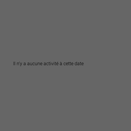
active
webcams
météo
Il n'y a aucune activité à cette date