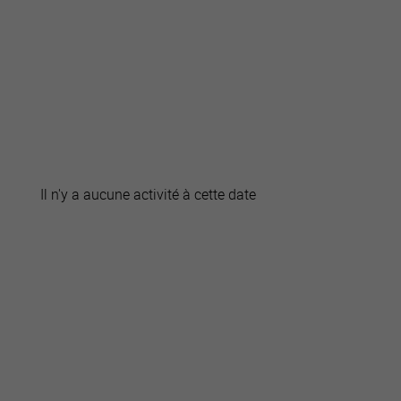
active
webcams
météo
Il n'y a aucune activité à cette date