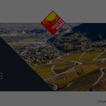
e
plaisirs
se transfor
Calendrier
Valais Arena et
Ecoquartier VIVA
Manifestations
Projets
Art et culture
Chantiers en ville
Sport et loisirs
Plan directeur du
Vins, gastronomie et
centre-ville
ation
séjours
Clubs et associations
Nature
25-2028
s
entral
Accuei