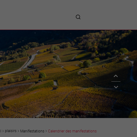
me
entreprises
Sites d’implantations
Prestations
Avantages
Unternehmen :
Willkommen!
Companies : Welcome!
Imprese : benvenute!
plaisirs
Manifestations
Calendrier des manifestations
l