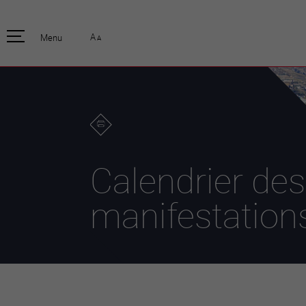
pratique
officiell
A
Menu
A
Habitants
Actualités
Enfants et écoliers
Emplois
Habitat et territoire
Organisation
communale
Mobilité
Autorités
Formation
Elections / vot
Propreté et déchets
Publications
Energie et
Calendrier des
environnement
Programme de
législature 20
Informations parcelles
manifestation
Stratégies
Guichet virtuel
Jumelage
Annuaire communal
Agglo Valais C
Carte interactive