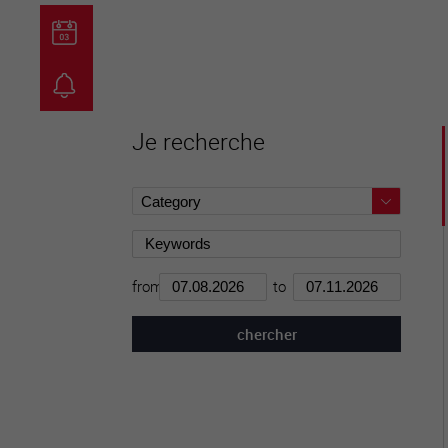
guichet virtuel
carte inter
Je recherche
from
to