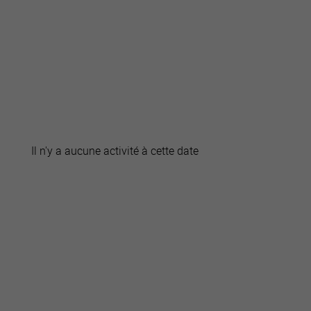
active
webcams
météo
Il n'y a aucune activité à cette date