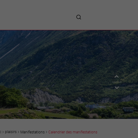
me
entreprises
Sites d’implantations
Prestations
Avantages
Unternehmen :
Willkommen!
Companies : Welcome!
Imprese : benvenute!
plaisirs
Manifestations
Calendrier des manifestations
l