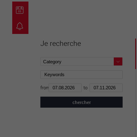
guichet virtuel
carte inter
Je recherche
from
to