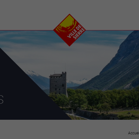
e
plaisirs
se transfor
Calendrier
Valais Arena et
Ecoquartier VIVA
Manifestations
Projets
Art et culture
Chantiers en ville
Sport et loisirs
Plan directeur du
Vins, gastronomie et
centre-ville
ation
séjours
Clubs et associations
Nature
25-2028
s
entral
Accuei