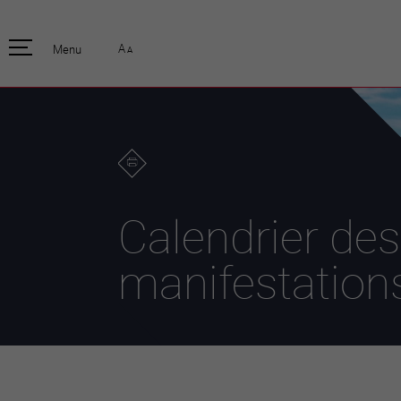
pratique
officiell
A
Menu
A
Habitants
Actualités
Enfants et écoliers
Emplois
Habitat et territoire
Organisation
communale
Mobilité
Autorités
Formation
Elections / vot
Propreté et déchets
Publications
Energie et
Calendrier des
environnement
Programme de
législature 20
Informations parcelles
manifestation
Stratégies
Guichet virtuel
Jumelage
Annuaire communal
Agglo Valais C
Carte interactive