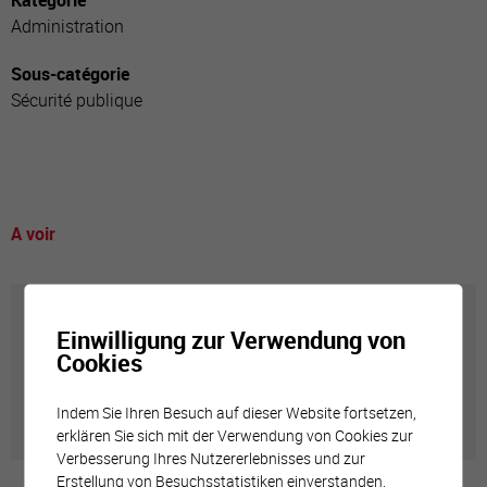
Kategorie
Administration
Sous-catégorie
Sécurité publique
A voir
Annuaire communal
Einwilligung zur Verwendung von
Cookies
Adresses utiles en ville de Sierre
Indem Sie Ihren Besuch auf dieser Website fortsetzen,
erklären Sie sich mit der Verwendung von Cookies zur
Verbesserung Ihres Nutzererlebnisses und zur
Erstellung von Besuchsstatistiken einverstanden.