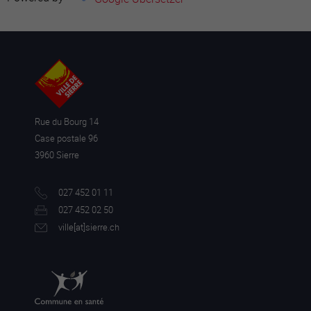
Rue du Bourg 14
Case postale 96
3960 Sierre
027 452 01 11
027 452 02 50
ville[a
t]sierre.ch