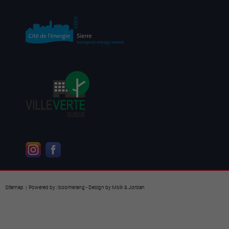
Sitemap
| Powered by
/
boomerang
- Design by
Molk & Jordan