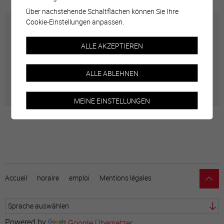
Über nachstehende Schaltflächen können Sie Ihre
Cookie-Einstellungen anpassen.
Carte interactive
ALLE AKZEPTIEREN
Géolocalisation de tous les points d'intérêt de la Ville
ALLE ABLEHNEN
de Sierre.
MEINE EINSTELLUNGEN
Accueil
horaire
emploi
Mentions légales
Powered by
Google Übersetzer