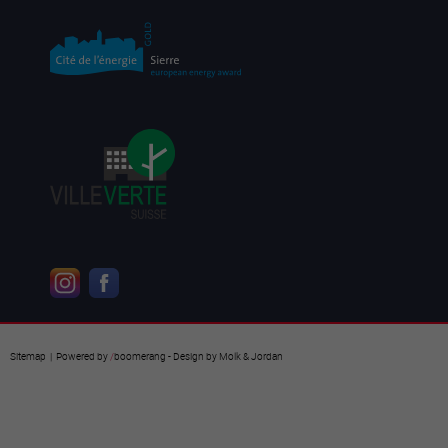
Sitemap
| Powered by
/
boomerang
- Design by
Molk & Jordan