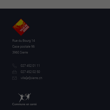
Rue du Bourg 14
Case postale 96
3960 Sierre
027 452 01 11
027 452 02 50
ville[a
t]sierre.ch