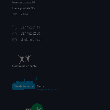
Rue du Bourg 14
Case postale 96
3960 Sierre
027 452 01 11
027 452 02 50
ville[a
t]sierre.ch