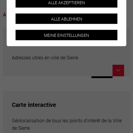
ALLE AKZEPTIEREN
A voir
ALLE ABLEHNEN
MEINE EINSTELLUNGEN
Annuaire communal
Adresses utiles en ville de Sierre
Carte interactive
Géolocalisation de tous les points d'intérêt de la Ville
de Sierre.