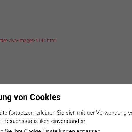
active
webcams
météo
rtier-viva-images-4144.html
ung von Cookies
ite fortsetzen, erklären Sie sich mit der Verwendung 
n Besuchsstatistiken einverstanden.
 Sie Ihre Cookie-Einstellungen anpassen.