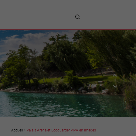
me
entreprises
Sites d’implantations
Prestations
Avantages
Unternehmen :
Willkommen!
Companies : Welcome!
Imprese : benvenute!
Valais Arena et Ecoquartier VIVA en images
Accueil