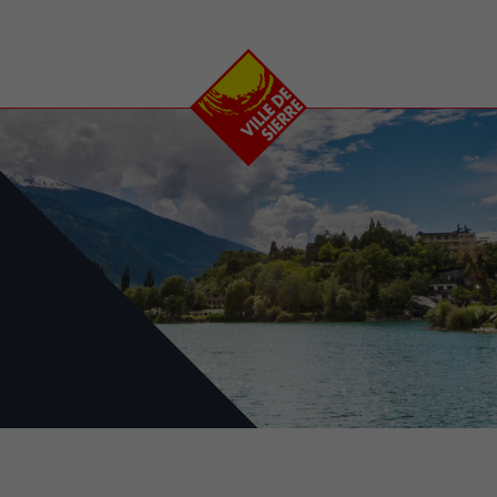
e
plaisirs
se transfor
Calendrier
Valais Arena et
Ecoquartier VIVA
Manifestations
Projets
Art et culture
Chantiers en ville
Sport et loisirs
Plan directeur du
Vins, gastronomie et
centre-ville
ation
séjours
Clubs et associations
Nature
25-2028
entral