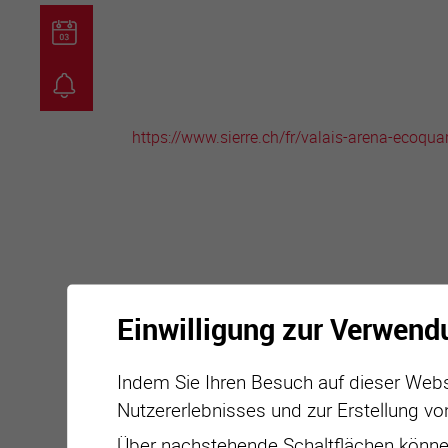
guichet virtuel
carte inter
https://www.sierre.ch/fr/valais-arena-ecoqua
Einwilligung zur Verwend
Indem Sie Ihren Besuch auf dieser Webs
Nutzererlebnisses und zur Erstellung vo
Über nachstehende Schaltflächen können