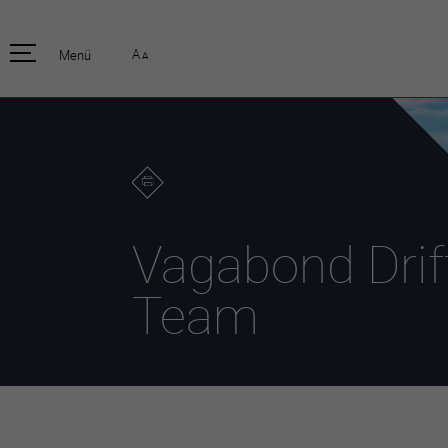
pratique
officiell
A
Menü
A
Habitants
Actualités
Enfants et écoliers
Emplois
Habitat et territoire
Organisation
communale
Mobilité
Autorités
Formation
Elections / vot
Propreté et déchets
Publications
Energie et
Vagabond Drif
environnement
Programme de
législature 20
Informations parcelles
Team
Stratégies
Guichet virtuel
Jumelage
Annuaire communal
Agglo Valais C
Carte interactive