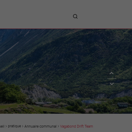
me
entreprises
Sites d’implantations
Prestations
Avantages
Unternehmen :
Willkommen!
Companies : Welcome!
Imprese : benvenute!
pratique
Annuaire communal
Vagabond Drift Team
eil