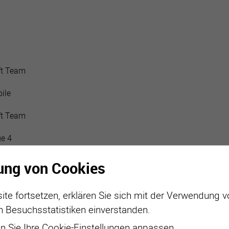
active
webcams
météo
ft Team
ile
ft Team
e 4
ung von Cookies
t.team[a
t]gmail.com
ite fortsetzen, erklären Sie sich mit der Verwendung 
t clubs
n Besuchsstatistiken einverstanden.
 Sie Ihre Cookie-Einstellungen anpassen.