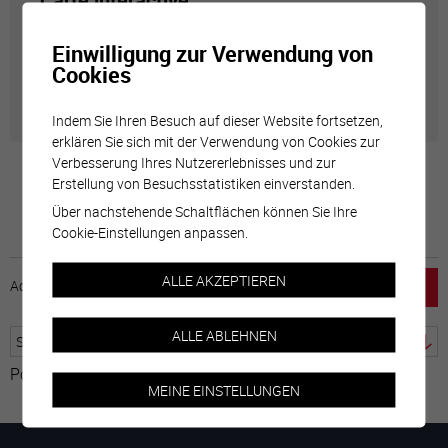
Carte interactive
Einwilligung zur Verwendung von
Géolocalisation de tous les points d'intérêt de la Ville
Cookies
de Sierre.
Indem Sie Ihren Besuch auf dieser Website fortsetzen,
erklären Sie sich mit der Verwendung von Cookies zur
Verbesserung Ihres Nutzererlebnisses und zur
Erstellung von Besuchsstatistiken einverstanden.
Über nachstehende Schaltflächen können Sie Ihre
Cookie-Einstellungen anpassen.
ALLE AKZEPTIEREN
Accueil
horaire
emploi
Mentions légales
ALLE ABLEHNEN
Powered by
Google Übersetzer
MEINE EINSTELLUNGEN