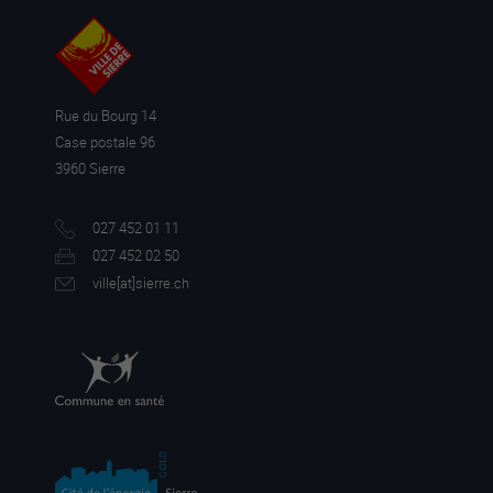
Rue du Bourg 14
Case postale 96
3960 Sierre
027 452 01 11
027 452 02 50
ville[a
t]sierre.ch