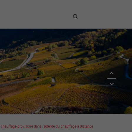
me
entreprises
Sites d’implantations
Prestations
Avantages
Unternehmen :
Willkommen!
Companies : Welcome!
Imprese : benvenute!
 chauffage provisoire dans l'attente du chauffage à distance