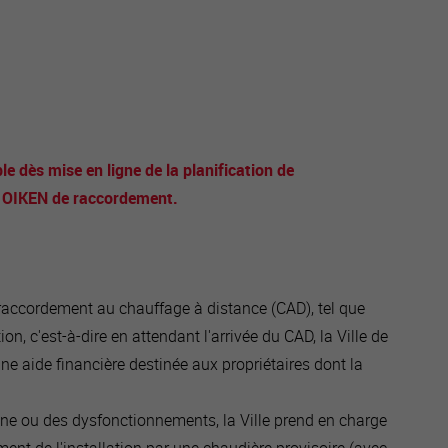
active
webcams
météo
le dès mise en ligne de la planification de
t OIKEN de raccordement.
 raccordement au chauffage à distance (CAD), tel que
on, c'est-à-dire en attendant l'arrivée du CAD, la Ville de
e aide financière destinée aux propriétaires dont la
ne ou des dysfonctionnements, la Ville prend en charge
nt de l'installation par une chaudière provisoire (avec