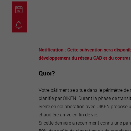
guichet virtuel
carte inter
Notification : Cette subvention sera disponib
développement du réseau CAD et du contra
Quoi?
Votre bâtiment se situe dans le périmètre de
planifié par OIKEN. Durant la phase de transiti
Sierre en collaboration avec OIKEN propose un
chaudière arrive en fin de vie.
Si cette dernière a récemment connu une pan
50% des coûts de réparation ou de remplaceme