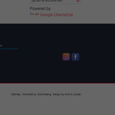
Powered by
Google Übersetzer
Sitemap
| Powered by
/
boomerang
- Design by
Molk & Jordan