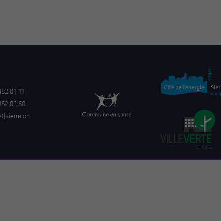
452 01 11
452 02 50
a
t]sierre.ch