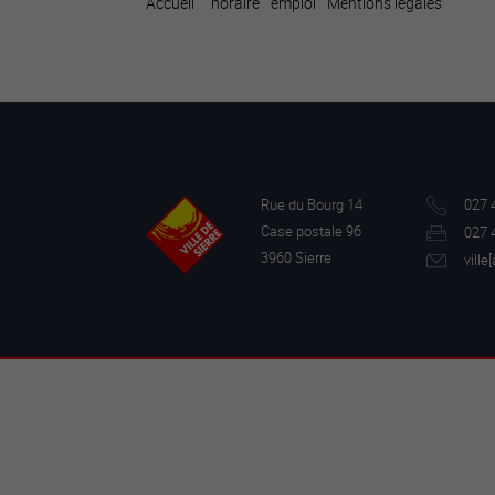
Accueil
horaire
emploi
Mentions légales
Rue du Bourg 14
027 
Case postale 96
027 
3960 Sierre
ville[