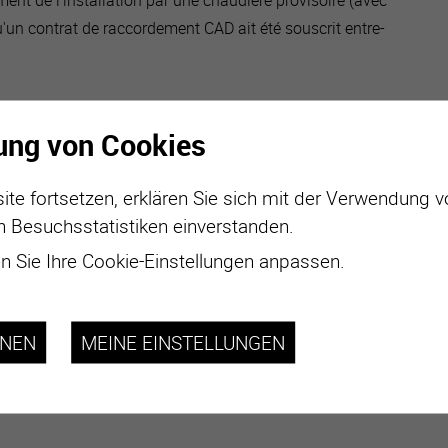
un contrat de raccordement CAD ait été souscrit entre-
ung von Cookies
ite fortsetzen, erklären Sie sich mit der Verwendung 
n Besuchsstatistiken einverstanden.
 de facturation des travaux de réparation de la chaudière
 Sie Ihre Cookie-Einstellungen anpassen.
ansmettre à la ville :
pour le raccordement au CAD
HNEN
MEINE EINSTELLUNGEN
ûment complété
on ou d’installation de la chaudière provisoire.