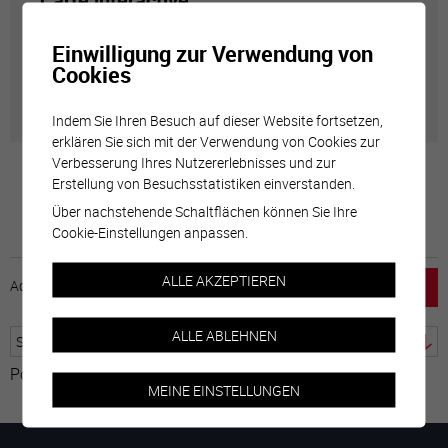
Carte interactive
Einwilligung zur Verwendung von
Géolocalisation de tous les points d'intérêt de la Ville
Cookies
de Sierre.
Indem Sie Ihren Besuch auf dieser Website fortsetzen,
erklären Sie sich mit der Verwendung von Cookies zur
Verbesserung Ihres Nutzererlebnisses und zur
Erstellung von Besuchsstatistiken einverstanden.
Über nachstehende Schaltflächen können Sie Ihre
Cookie-Einstellungen anpassen.
ALLE AKZEPTIEREN
Accueil
horaire
emploi
Mentions légales
ALLE ABLEHNEN
Powered by
Google Übersetzer
MEINE EINSTELLUNGEN