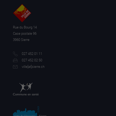
Rue du Bourg 14
Case postale 96
3960 Sierre
027 452 01 11
027 452 02 50
ville[a
t]sierre.ch