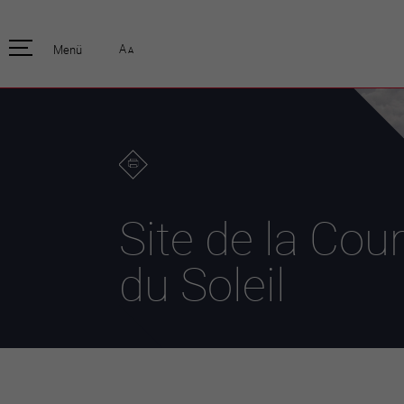
pratique
officiell
A
Menü
A
Habitants
Actualités
Enfants et écoliers
Emplois
Habitat et territoire
Organisation
communale
Mobilité
Autorités
Formation
Elections / vot
Propreté et déchets
Publications
Energie et
Site de la Cou
environnement
Programme de
législature 20
Informations parcelles
du Soleil
Stratégies
Guichet virtuel
Jumelage
Annuaire communal
Agglo Valais C
Carte interactive