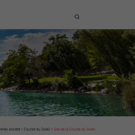
me
entreprises
Sites d’implantations
Prestations
Avantages
Unternehmen :
Willkommen!
Companies : Welcome!
Imprese : benvenute!
elles société
Course du Soleil
Site de la Course du Soleil