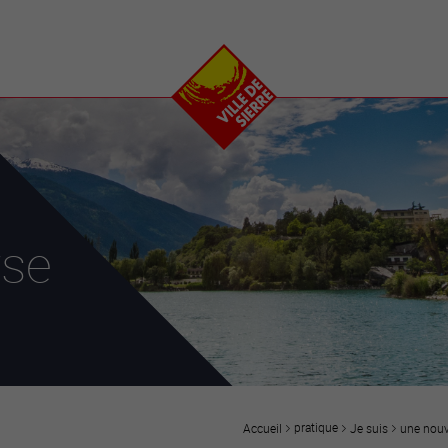
e
plaisirs
se transfor
Calendrier
Valais Arena et
Ecoquartier VIVA
Manifestations
Projets
Art et culture
Chantiers en ville
Sport et loisirs
Plan directeur du
Vins, gastronomie et
centre-ville
ation
séjours
Clubs et associations
rse
Nature
25-2028
entral
pratique
Je suis
une nouv
Accueil