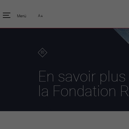
pratique
officiell
A
Menü
A
Habitants
Actualités
Enfants et écoliers
Emplois
Habitat et territoire
Organisation
communale
Mobilité
Autorités
Formation
Elections / vot
Propreté et déchets
Publications
Energie et
En savoir plus
environnement
Programme de
législature 20
Informations parcelles
la Fondation R
Stratégies
Guichet virtuel
Jumelage
Annuaire communal
Agglo Valais C
Carte interactive