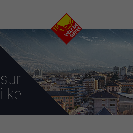
e
plaisirs
se transfor
Calendrier
Valais Arena et
Ecoquartier VIVA
Manifestations
Projets
Art et culture
Chantiers en ville
Sport et loisirs
Plan directeur du
Vins, gastronomie et
centre-ville
ation
séjours
Clubs et associations
 sur
Nature
25-2028
ilke
entral