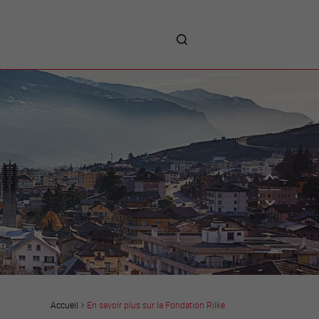
me
entreprises
Sites d’implantations
Prestations
Avantages
Unternehmen :
Willkommen!
Companies : Welcome!
Imprese : benvenute!
En savoir plus sur la Fondation Rilke
Accueil