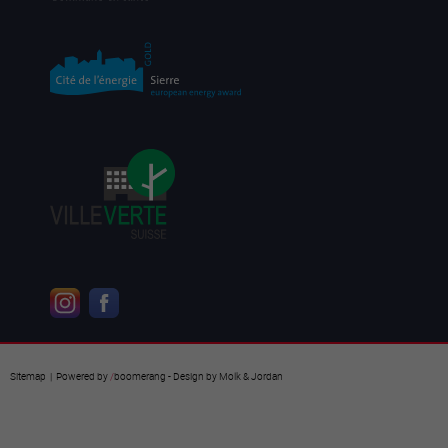
Sitemap
| Powered by
/
boomerang
- Design by
Molk & Jordan