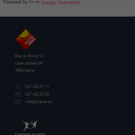
Powered by
Google Übersetzer
Rue du Bourg 14
Case postale 96
3960 Sierre
027 452 01 11
027 452 02 50
ville[a
t]sierre.ch