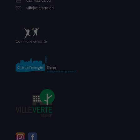
027 452 02 50
ville[a
t]sierre.ch