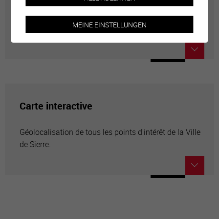
Annuaire communal
MEINE EINSTELLUNGEN
Adresses utiles en ville de Sierre
Carte interactive
Géolocalisation de tous les points d'intérêt de la Ville
de Sierre.