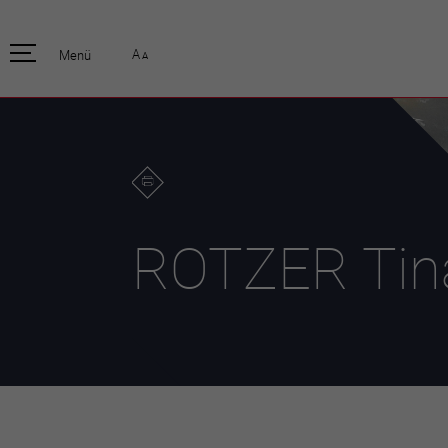
pratique
officiell
A
Menü
A
Habitants
Actualités
Enfants et écoliers
Emplois
Habitat et territoire
Organisation
communale
Mobilité
Autorités
Formation
Elections / vot
Propreté et déchets
Publications
Energie et
ROTZER Tin
environnement
Programme de
législature 20
Informations parcelles
Stratégies
Guichet virtuel
Jumelage
Annuaire communal
Agglo Valais C
Carte interactive