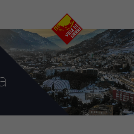
e
plaisirs
se transfor
Calendrier
Valais Arena et
Ecoquartier VIVA
Manifestations
Projets
Art et culture
Chantiers en ville
Sport et loisirs
Plan directeur du
Vins, gastronomie et
centre-ville
ation
séjours
Clubs et associations
a
Nature
25-2028
entral