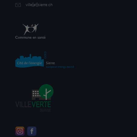
ville[a
t]sierre.ch