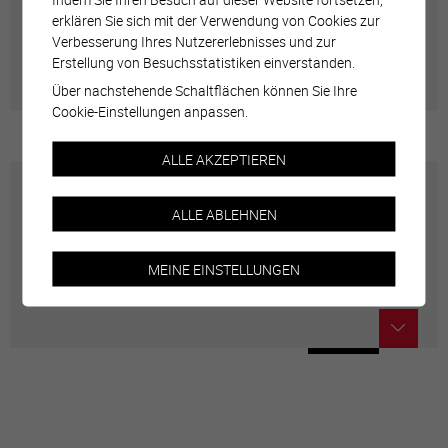
erklären Sie sich mit der Verwendung von Cookies zur
Verbesserung Ihres Nutzererlebnisses und zur
Adresses utiles en ville de Sierre
Erstellung von Besuchsstatistiken einverstanden.
Über nachstehende Schaltflächen können Sie Ihre
Cookie-Einstellungen anpassen.
ALLE AKZEPTIEREN
Carte interactive
ALLE ABLEHNEN
Géolocalisation de tous les points d'intérêt de la Ville
MEINE EINSTELLUNGEN
de Sierre.