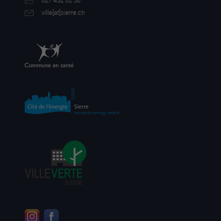
027 452 02 50
ville[a
t]sierre.ch