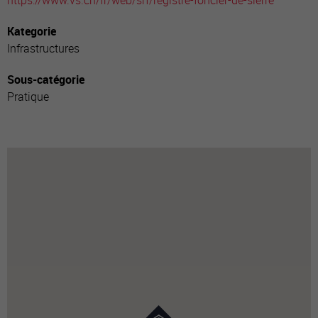
https://www.vs.ch/fr/web/srf/registre-foncier-de-sierre
Kategorie
Infrastructures
Sous-catégorie
Pratique