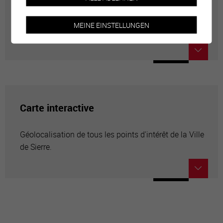
Annuaire communal
MEINE EINSTELLUNGEN
Adresses utiles en ville de Sierre
Carte interactive
Géolocalisation de tous les points d'intérêt de la Ville
de Sierre.