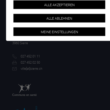
ALLE AKZEPTIEREN
ALLE ABLEHNEN
MEINE EINSTELLUNGEN
Rue du Bourg 14
Case postale 96
3960 Sierre
027 452 01 11
027 452 02 50
ville[a
t]sierre.ch