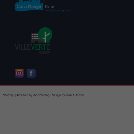
Sitemap
| Powered by
/
boomerang
- Design by
Molk & Jordan