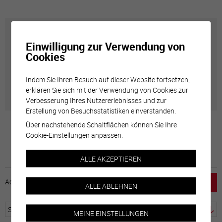
Carte interactive
Einwilligung zur Verwendung von
Cookies
Géolocalisation de tous les points d'intérêt de la Ville
de Sierre.
Indem Sie Ihren Besuch auf dieser Website fortsetzen,
erklären Sie sich mit der Verwendung von Cookies zur
Verbesserung Ihres Nutzererlebnisses und zur
Erstellung von Besuchsstatistiken einverstanden.
Über nachstehende Schaltflächen können Sie Ihre
Cookie-Einstellungen anpassen.
ALLE AKZEPTIEREN
Accueil
horaire
emploi
Mentions légales
ALLE ABLEHNEN
MEINE EINSTELLUNGEN