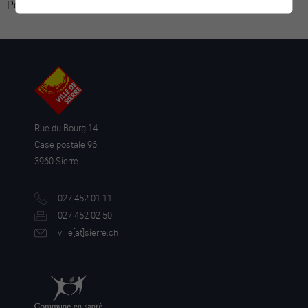
Powered by
Google Übersetzer
Rue du Bourg 14
Case postale 96
3960 Sierre
027 452 01 11
027 452 02 50
ville[a
t]sierre.ch