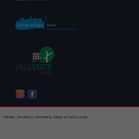
Sitemap
| Powered by
/
boomerang
- Design by
Molk & Jordan