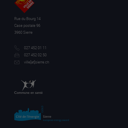
Rue du Bourg 14
Case postale 96
3960 Sierre
027 452 01 11
027 452 02 50
ville[a
t]sierre.ch