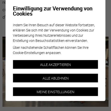
réunir les délégués à l’énergie et à l’environnement des
Einwilligung zur Verwendung von
cinq cités, afin de comparer les politiques publiques et
Cookies
d’échanger les bonnes pratiques.
Indem Sie Ihren Besuch auf dieser Website fortsetzen,
erklären Sie sich mit der Verwendung von Cookies zur
Verbesserung Ihres Nutzererlebnisses und zur
Erstellung von Besuchsstatistiken einverstanden.
Über nachstehende Schaltflächen können Sie Ihre
Cookie-Einstellungen anpassen.
ALLE AKZEPTIEREN
ALLE ABLEHNEN
MEINE EINSTELLUNGEN