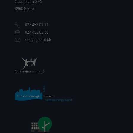
Case postale 96
3960 Sierre
027 452 01 11
027 452 02 50
ville[a
t]sierre.ch