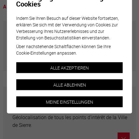
Cookies
A voir
Indem Sie Ihren Besuch auf dieser Website fortsetzen,
erklären Sie sich mit der Verwendung von Cookies zur
Verbesserung Ihres Nutzererlebnisses und zur
Annuaire communal
Erstellung von Besuchsstatistiken einverstanden.
Über nachstehende Schaltflächen können Sie Ihre
Adresses utiles en ville de Sierre
Cookie-Einstellungen anpassen.
ALLE AKZEPTIEREN
ALLE ABLEHNEN
Carte interactive
MEINE EINSTELLUNGEN
Géolocalisation de tous les points d'intérêt de la Ville
de Sierre.