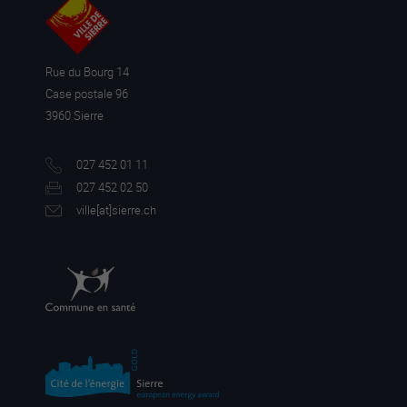
Rue du Bourg 14
Case postale 96
3960 Sierre
027 452 01 11
027 452 02 50
ville[a
t]sierre.ch