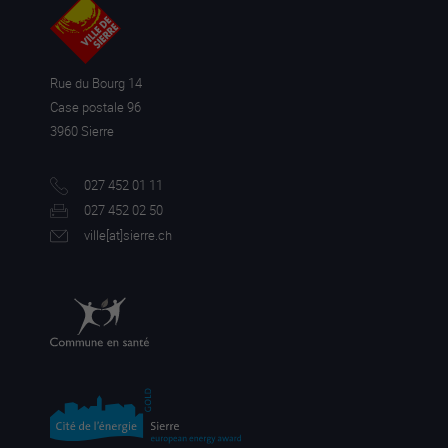
Rue du Bourg 14
Case postale 96
3960 Sierre
027 452 01 11
027 452 02 50
ville[a
t]sierre.ch