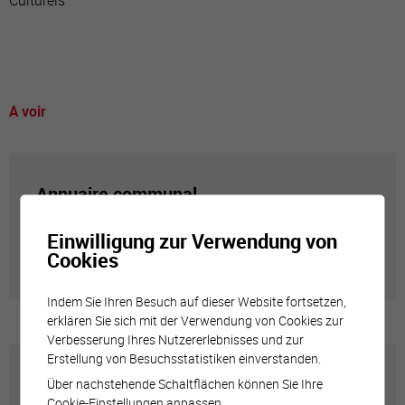
Culturels
A voir
Annuaire communal
Einwilligung zur Verwendung von
Adresses utiles en ville de Sierre
Cookies
Indem Sie Ihren Besuch auf dieser Website fortsetzen,
erklären Sie sich mit der Verwendung von Cookies zur
Verbesserung Ihres Nutzererlebnisses und zur
Erstellung von Besuchsstatistiken einverstanden.
Carte interactive
Über nachstehende Schaltflächen können Sie Ihre
Cookie-Einstellungen anpassen.