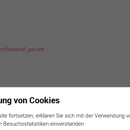
active
webcams
météo
rs/Presse/NF_pati.pdf
ung von Cookies
ite fortsetzen, erklären Sie sich mit der Verwendung 
n Besuchsstatistiken einverstanden.