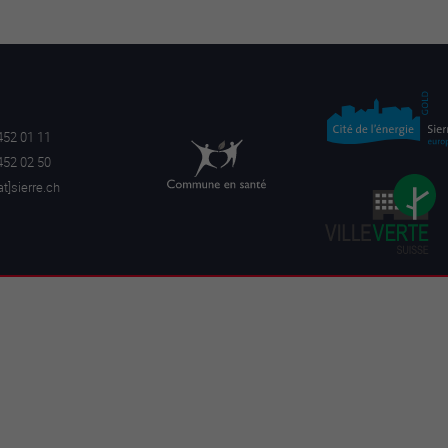
452 01 11
452 02 50
a
t]sierre.ch