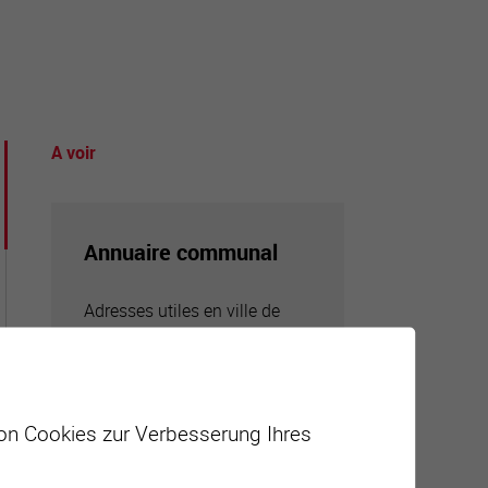
tourisme
A voir
Annuaire communal
Adresses utiles en ville de
Sierre
von Cookies zur Verbesserung Ihres