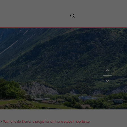
me
entreprises
Sites d’implantations
Prestations
Avantages
Unternehmen :
Willkommen!
Companies : Welcome!
Imprese : benvenute!
Patinoire de Sierre: le projet franchit une étape importante