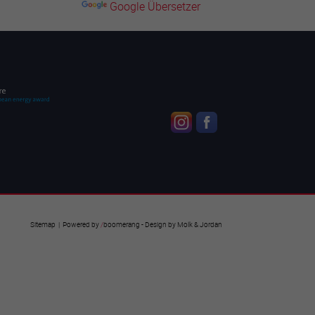
Google Übersetzer
Sitemap
| Powered by
/
boomerang
- Design by
Molk & Jordan