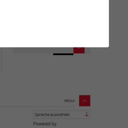
Carte interactive
Géolocalisation de tous les
points d'intérêt de la Ville de
Sierre.
retour
Powered by