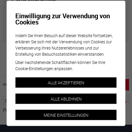
Carte interactive
Einwilligung zur Verwendung von
Géolocalisation de tous les points d'intérêt de la Ville
Cookies
de Sierre.
Indem Sie Ihren Besuch auf dieser Website fortsetzen,
erklären Sie sich mit der Verwendung von Cookies zur
Verbesserung Ihres Nutzererlebnisses und zur
Erstellung von Besuchsstatistiken einverstanden.
Über nachstehende Schaltflächen können Sie Ihre
Cookie-Einstellungen anpassen.
ALLE AKZEPTIEREN
Accueil
horaire
emploi
Mentions légales
ALLE ABLEHNEN
Powered by
Google Übersetzer
MEINE EINSTELLUNGEN