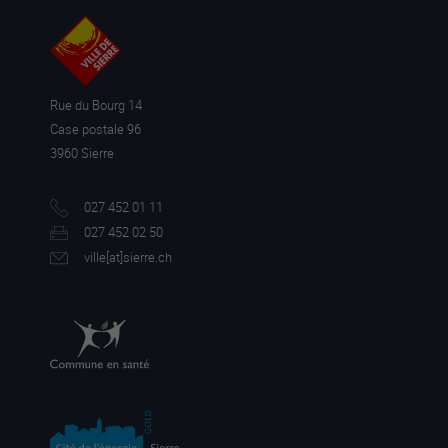
Rue du Bourg 14
Case postale 96
3960 Sierre
027 452 01 11
027 452 02 50
ville[a
t]sierre.ch