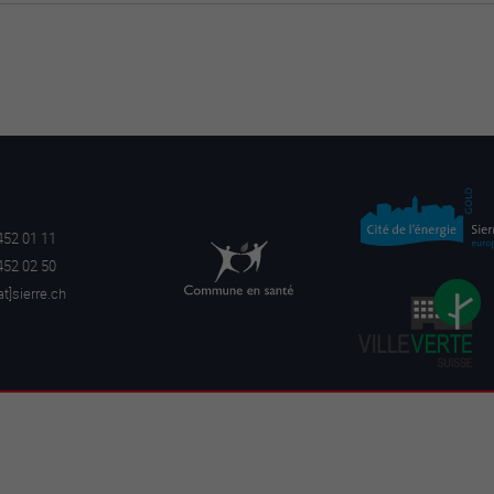
452 01 11
452 02 50
a
t]sierre.ch