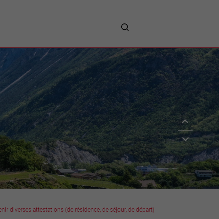
me
entreprises
Sites d’implantations
Prestations
Avantages
Unternehmen :
Willkommen!
Companies : Welcome!
Imprese : benvenute!
nir diverses attestations (de résidence, de séjour, de départ)