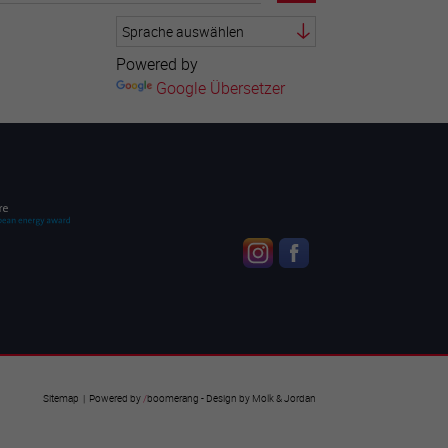
Powered by
Google Übersetzer
Sitemap
| Powered by
/
boomerang
- Design by
Molk & Jordan