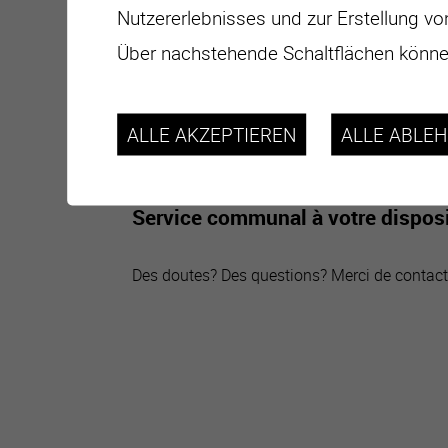
Nutzererlebnisses und zur Erstellung vo
Soit en vous présentant au guichet du 
Über nachstehende Schaltflächen können
Informations complémentaires
ALLE AKZEPTIEREN
ALLE ABLE
Ces attestations sont soumises à émolumen
Service communal à votre dispos
Des doutes? Des questions? Merci de contact