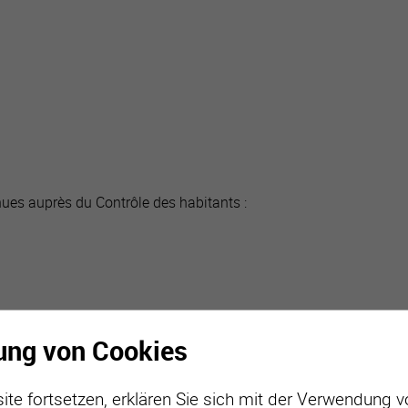
active
webcams
météo
nues auprès du Contrôle des habitants :
ung von Cookies
ite fortsetzen, erklären Sie sich mit der Verwendung 