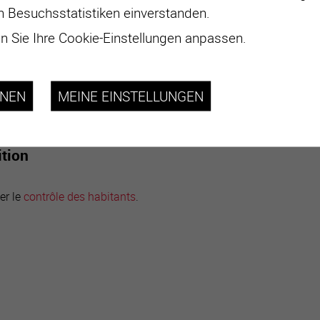
n Besuchsstatistiken einverstanden.
Contrôle des habitants.
 Sie Ihre Cookie-Einstellungen anpassen.
HNEN
MEINE EINSTELLUNGEN
t : Fr 20.- par attestation.
ition
er le
contrôle des habitants
.