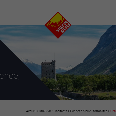
e
plaisirs
se transfor
Calendrier
Valais Arena et
Ecoquartier VIVA
Manifestations
Projets
Art et culture
Chantiers en ville
Sport et loisirs
Plan directeur du
Vins, gastronomie et
centre-ville
ation
séjours
Clubs et associations
Nature
25-2028
dence,
entral
pratique
Habitants
Habiter à Sierre - formalités
Obte
Accueil