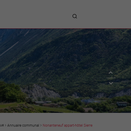
me
entreprises
Sites d’implantations
Prestations
Avantages
Unternehmen :
Willkommen!
Companies : Welcome!
Imprese : benvenute!
que
Annuaire communal
Nonanteneuf appart-hôtel Sierre