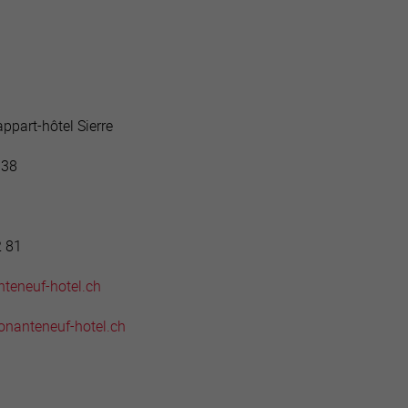
active
webcams
météo
ppart-hôtel Sierre
 38
2 81
nteneuf-hotel.ch
onanteneuf-hotel.ch