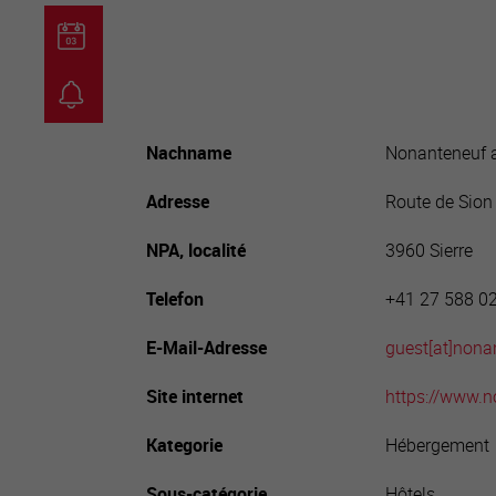
guichet virtuel
carte inter
Nachname
Nonanteneuf a
Adresse
Route de Sion
NPA, localité
3960 Sierre
Telefon
+41 27 588 0
E-Mail-Adresse
guest[a
t]nona
Site internet
https://www.n
Kategorie
Hébergement
Sous-catégorie
Hôtels