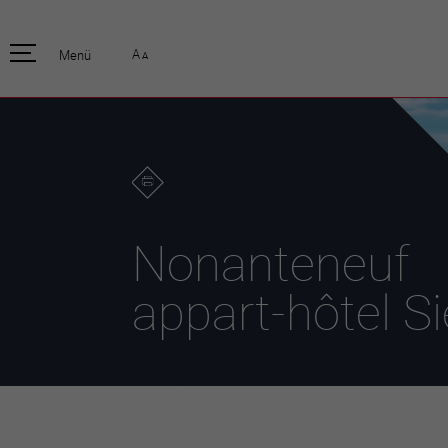
pratique
officiell
A
Menü
A
Habitants
Actualités
Enfants et écoliers
Emplois
Habitat et territoire
Organisation
communale
Mobilité
Autorités
Formation
Elections / vot
Propreté et déchets
Publications
Energie et
Nonanteneuf
environnement
Programme de
législature 20
Informations parcelles
appart-hôtel Si
Stratégies
Guichet virtuel
Jumelage
Annuaire communal
Agglo Valais C
Carte interactive