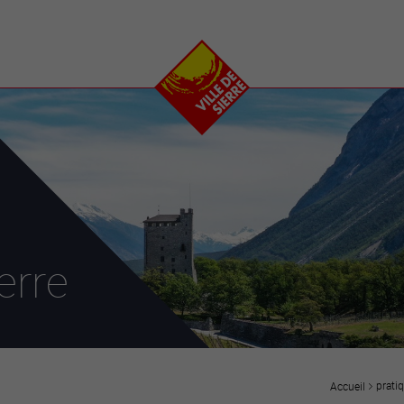
e
plaisirs
se transfor
Calendrier
Valais Arena et
Ecoquartier VIVA
Manifestations
Projets
Art et culture
Chantiers en ville
Sport et loisirs
Plan directeur du
Vins, gastronomie et
centre-ville
ation
séjours
Clubs et associations
Nature
25-2028
erre
entral
prati
Accueil