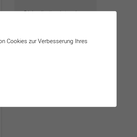
Géolocalisation de tous les
points d'intérêt de la Ville de
Sierre.
von Cookies zur Verbesserung Ihres