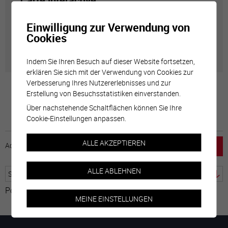
Carte interactive
Einwilligung zur Verwendung von
Géolocalisation de tous les points d'intérêt de la Ville
Cookies
de Sierre.
Indem Sie Ihren Besuch auf dieser Website fortsetzen,
erklären Sie sich mit der Verwendung von Cookies zur
Verbesserung Ihres Nutzererlebnisses und zur
Erstellung von Besuchsstatistiken einverstanden.
Über nachstehende Schaltflächen können Sie Ihre
Cookie-Einstellungen anpassen.
ALLE AKZEPTIEREN
Accueil
horaire
emploi
Mentions légales
ALLE ABLEHNEN
Powered by
Google Übersetzer
MEINE EINSTELLUNGEN