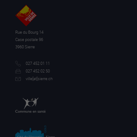
Rue du Bourg 14
Case postale 96
3960 Sierre
027 452 01 11
027 452 02 50
ville[a
t]sierre.ch