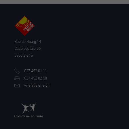
Rue du Bourg 14
Case postale 96
3960 Sierre
027 452 01 11
027 452 02 50
ville[a
t]sierre.ch