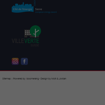
Sitemap
| Powered by
/
boomerang
- Design by
Molk & Jordan