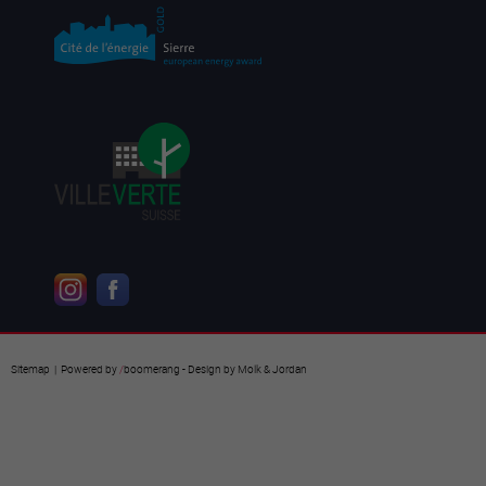
Sitemap
| Powered by
/
boomerang
- Design by
Molk & Jordan