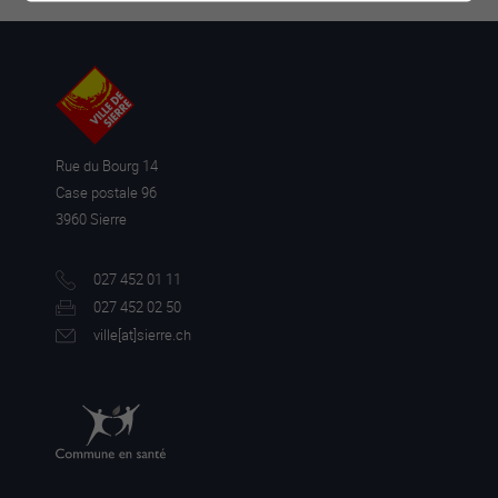
Rue du Bourg 14
Case postale 96
3960 Sierre
027 452 01 11
027 452 02 50
ville[a
t]sierre.ch