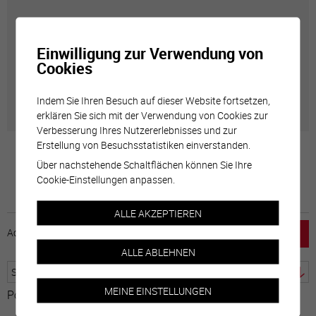
Carte interactive
Einwilligung zur Verwendung von
Cookies
Géolocalisation de tous les points d'intérêt de la Ville
de Sierre.
Indem Sie Ihren Besuch auf dieser Website fortsetzen,
erklären Sie sich mit der Verwendung von Cookies zur
Verbesserung Ihres Nutzererlebnisses und zur
Erstellung von Besuchsstatistiken einverstanden.
Über nachstehende Schaltflächen können Sie Ihre
Cookie-Einstellungen anpassen.
ALLE AKZEPTIEREN
Accueil
horaire
emploi
Mentions légales
ALLE ABLEHNEN
MEINE EINSTELLUNGEN
Powered by
Google Übersetzer