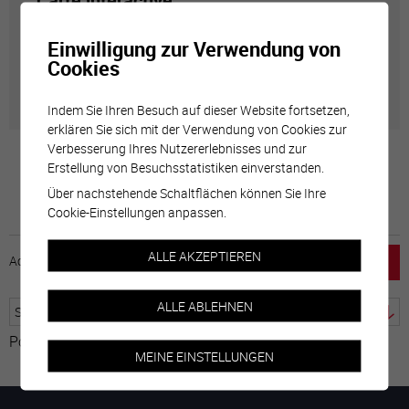
Carte interactive
Einwilligung zur Verwendung von
Géolocalisation de tous les points d'intérêt de la Ville
Cookies
de Sierre.
Indem Sie Ihren Besuch auf dieser Website fortsetzen,
erklären Sie sich mit der Verwendung von Cookies zur
Verbesserung Ihres Nutzererlebnisses und zur
Erstellung von Besuchsstatistiken einverstanden.
Über nachstehende Schaltflächen können Sie Ihre
Cookie-Einstellungen anpassen.
ALLE AKZEPTIEREN
Accueil
horaire
emploi
Mentions légales
ALLE ABLEHNEN
Powered by
Google Übersetzer
MEINE EINSTELLUNGEN