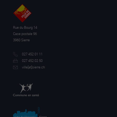
Rue du Bourg 14
Case postale 96
3960 Sierre
027 452 01 11
027 452 02 50
ville[a
t]sierre.ch