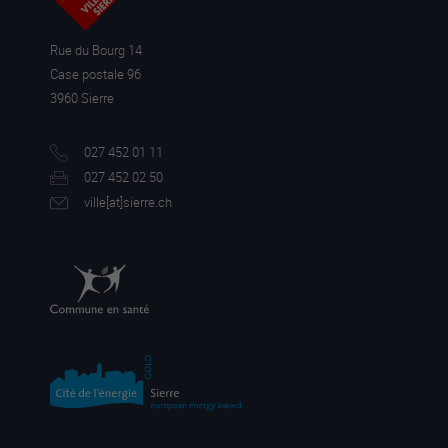
Rue du Bourg 14
Case postale 96
3960 Sierre
027 452 01 11
027 452 02 50
ville[a
t]sierre.ch