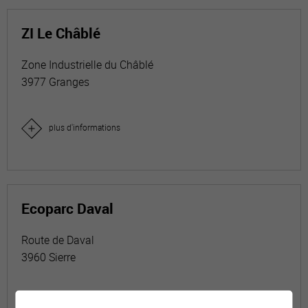
ZI Le Châblé
Zone Industrielle du Châblé
3977 Granges
plus d'informations
Ecoparc Daval
Route de Daval
3960 Sierre
plus d'informations