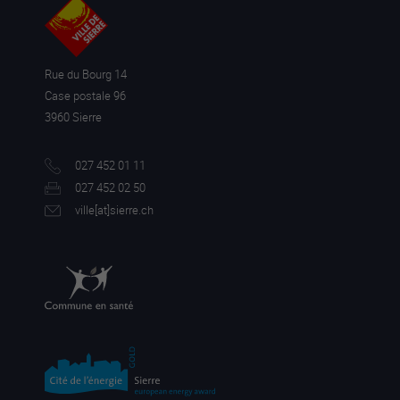
Rue du Bourg 14
Case postale 96
3960 Sierre
027 452 01 11
027 452 02 50
ville[a
t]sierre.ch