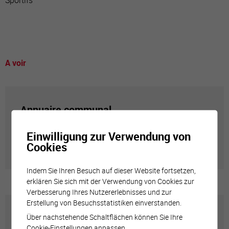
Sportifs
A voir
Annuaire communal
Einwilligung zur Verwendung von
Adresses utiles en ville de Sierre
Cookies
Indem Sie Ihren Besuch auf dieser Website fortsetzen,
erklären Sie sich mit der Verwendung von Cookies zur
Verbesserung Ihres Nutzererlebnisses und zur
Erstellung von Besuchsstatistiken einverstanden.
Carte interactive
Über nachstehende Schaltflächen können Sie Ihre
Cookie-Einstellungen anpassen.