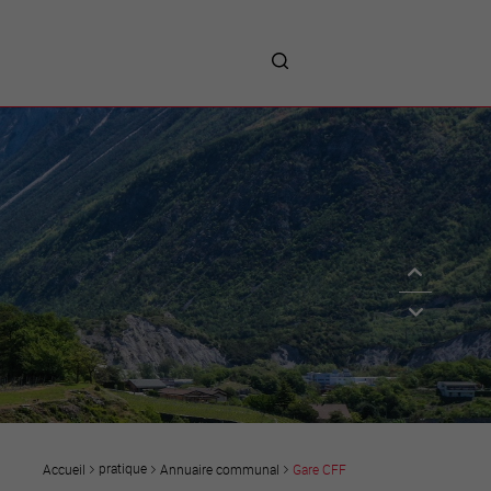
me
entreprises
Sites d’implantations
Prestations
Avantages
Unternehmen :
Willkommen!
Companies : Welcome!
Imprese : benvenute!
pratique
Annuaire communal
Gare CFF
Accueil