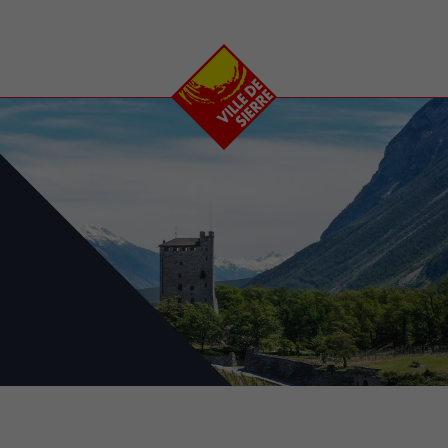
e
plaisirs
se transfor
Calendrier
Valais Arena et
Ecoquartier VIVA
Manifestations
Projets
Art et culture
Chantiers en ville
Sport et loisirs
Plan directeur du
Vins, gastronomie et
centre-ville
ation
séjours
Clubs et associations
Nature
25-2028
entral