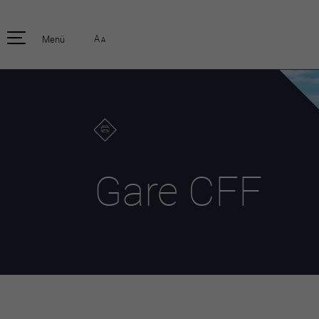
pratique
officiell
A
Menü
A
Habitants
Actualités
Enfants et écoliers
Emplois
Habitat et territoire
Organisation
communale
Mobilité
Autorités
Formation
Elections / vot
Propreté et déchets
Publications
Energie et
Gare CFF
environnement
Programme de
législature 20
Informations parcelles
Stratégies
Guichet virtuel
Jumelage
Annuaire communal
Agglo Valais C
Carte interactive