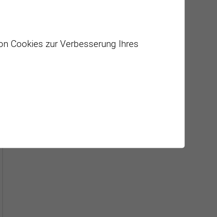
Géolocalisation de tous les
points d'intérêt de la Ville de
von Cookies zur Verbesserung Ihres
Sierre.