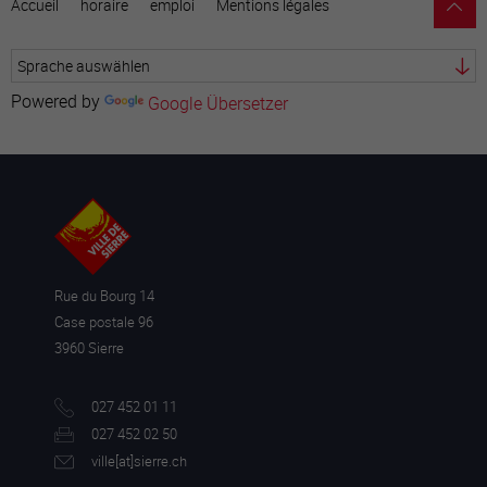
Accueil
horaire
emploi
Mentions légales
Powered by
Google Übersetzer
Rue du Bourg 14
Case postale 96
3960 Sierre
027 452 01 11
027 452 02 50
ville[a
t]sierre.ch