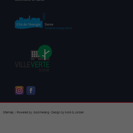
Sitemap
| Powered by
/
boomerang
- Design by
Molk & Jordan