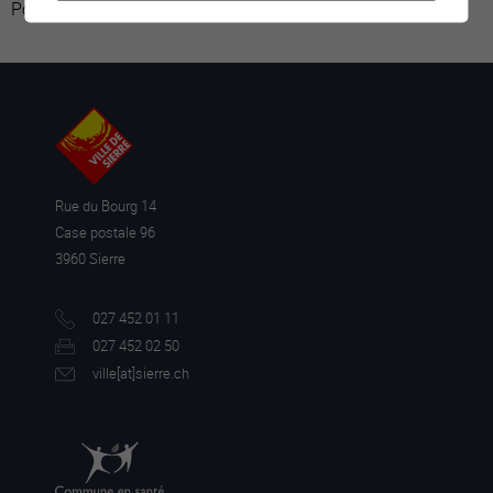
Powered by
Google Übersetzer
Rue du Bourg 14
Case postale 96
3960 Sierre
027 452 01 11
027 452 02 50
ville[a
t]sierre.ch