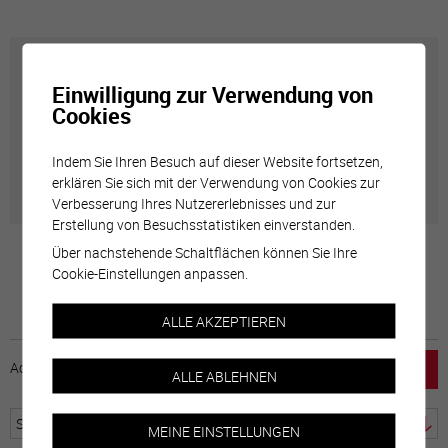
Carte interactive
Einwilligung zur Verwendung von
Cookies
Géolocalisation de tous les points d'intérêt de la Ville
de Sierre.
Indem Sie Ihren Besuch auf dieser Website fortsetzen,
erklären Sie sich mit der Verwendung von Cookies zur
Verbesserung Ihres Nutzererlebnisses und zur
Erstellung von Besuchsstatistiken einverstanden.
Über nachstehende Schaltflächen können Sie Ihre
Cookie-Einstellungen anpassen.
ALLE AKZEPTIEREN
Accueil
horaire
emploi
Mentions légales
ALLE ABLEHNEN
MEINE EINSTELLUNGEN