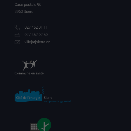
Case postale 96
3960 Sierre
027 452 01 11
027 452 02 50
ville[a
t]sierre.ch