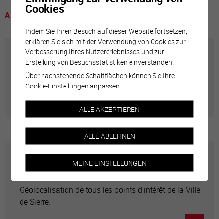
Cookies
A voir
Indem Sie Ihren Besuch auf dieser Website fortsetzen,
erklären Sie sich mit der Verwendung von Cookies zur
Verbesserung Ihres Nutzererlebnisses und zur
Annuaire communal
Erstellung von Besuchsstatistiken einverstanden.
Über nachstehende Schaltflächen können Sie Ihre
Cookie-Einstellungen anpassen.
Adresses utiles en ville de Sierre
ALLE AKZEPTIEREN
ALLE ABLEHNEN
Carte interactive
MEINE EINSTELLUNGEN
Géolocalisation de tous les points d'intérêt de la Ville
de Sierre.