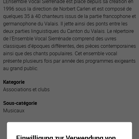
L'Ensemble Vocal Sierrénade est placé depuis sa création en
1996 sous la direction de Norbert Carlen et est composé de
quelques 35 à 40 chanteurs issus de la partie francophone et
germanophone du Valais. Il jette ainsi des ponts entre les
deux parties linguistiques du Canton du Valais. Le répertoire
de l'Ensemble Vocal Sierrénade comprend des uvres
classiques d'époques différentes, des pièces contemporaines
ainsi que des chants populaires. Cet ensemble vocal
présente plusieurs fois par année des programmes exigeants
au grand public.
Kategorie
Associations et clubs
Sous-catégorie
Musicaux
Einwilligung zur Verwendung von