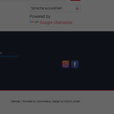
Powered by
Google Übersetzer
Sitemap
| Powered by
/
boomerang
- Design by
Molk & Jordan