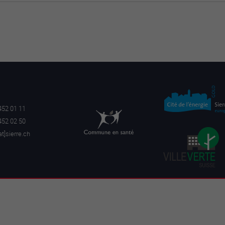
452 01 11
452 02 50
a
t]sierre.ch