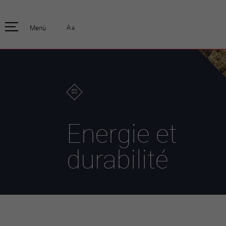
pratique
officiell
A
Menü
A
Habitants
Actualités
Enfants et écoliers
Emplois
Habitat et territoire
Organisation
communale
Mobilité
Autorités
Formation
Elections / vot
Propreté et déchets
Publications
Energie et
Energie et
environnement
Programme de
législature 20
Informations parcelles
durabilité
Stratégies
Guichet virtuel
Jumelage
Annuaire communal
Agglo Valais C
Carte interactive