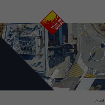
e
plaisirs
se transfor
Calendrier
Valais Arena et
Ecoquartier VIVA
Manifestations
Projets
Art et culture
Chantiers en ville
Sport et loisirs
Plan directeur du
Vins, gastronomie et
centre-ville
ation
séjours
Clubs et associations
Nature
25-2028
entral
Accueil