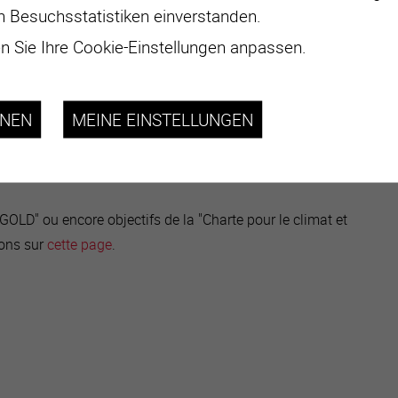
n Besuchsstatistiken einverstanden.
 Sie Ihre Cookie-Einstellungen anpassen.
HNEN
MEINE EINSTELLUNGEN
e GOLD" ou encore objectifs de la "Charte pour le climat et
ions sur
cette page
.