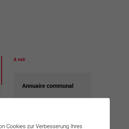
tourisme
A voir
Annuaire communal
Adresses utiles en ville de
Sierre
von Cookies zur Verbesserung Ihres