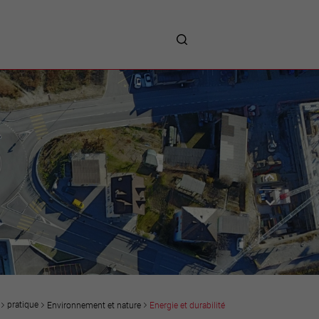
me
entreprises
Sites d’implantations
Prestations
Avantages
Unternehmen :
Willkommen!
Companies : Welcome!
Imprese : benvenute!
pratique
Environnement et nature
Energie et durabilité