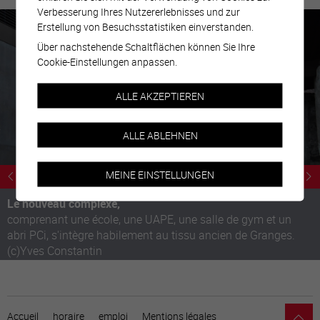
Verbesserung Ihres Nutzererlebnisses und zur
Erstellung von Besuchsstatistiken einverstanden.
Über nachstehende Schaltflächen können Sie Ihre
Cookie-Einstellungen anpassen.
ALLE AKZEPTIEREN
ALLE ABLEHNEN
MEINE EINSTELLUNGEN
Le nouveau complexe,
comprenant une école, une UAPE, une salle de gym et un
abri PCi, s'intègre habilement au tissu ancien de Granges.
(c)Yves Constantin
Accueil
horaire
emploi
Mentions légales