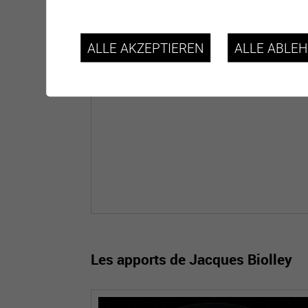
Dans
cette capsule vidéo
, Louis-Fred Tonos
nous présente l'église Sainte-Catherine. Il 
ALLE AKZEPTIEREN
ALLE ABLE
partage des faits historiques ainsi que des
souvenir personnels.
Les apports de Jacques Biolley