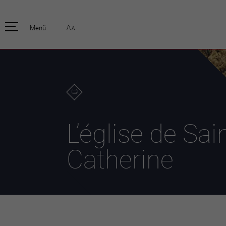
pratique
officiell
A
Menü
A
Habitants
Actualités
Enfants et écoliers
Emplois
Habitat et territoire
Organisation
communale
Mobilité
Autorités
Formation
Elections / vot
Propreté et déchets
Publications
Energie et
L’église de Sai
environnement
Programme de
législature 20
Informations parcelles
Catherine
Stratégies
Guichet virtuel
Jumelage
Annuaire communal
Agglo Valais C
Carte interactive