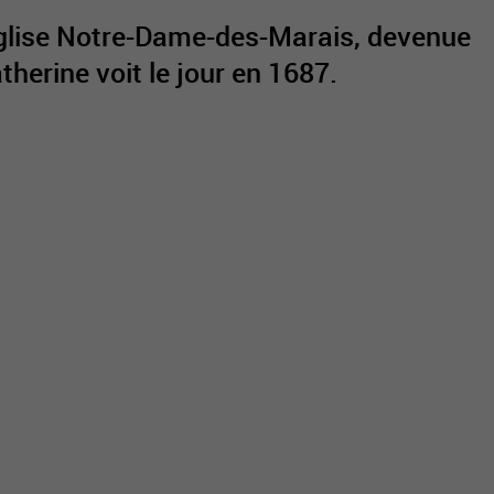
église Notre-Dame-des-Marais, devenue
atherine voit le jour en 1687.
active
webcams
météo