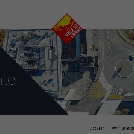
e
plaisirs
se transfor
Calendrier
Valais Arena et
Ecoquartier VIVA
Manifestations
Projets
Art et culture
Chantiers en ville
Sport et loisirs
Plan directeur du
Vins, gastronomie et
centre-ville
ation
séjours
Clubs et associations
nte-
Nature
25-2028
entral
plaisirs
Art et cu
Accueil