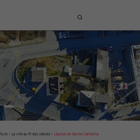
me
entreprises
Sites d’implantations
Prestations
Avantages
Unternehmen :
Willkommen!
Companies : Welcome!
Imprese : benvenute!
lture
La ville au fil des siècles
L’église de Sainte-Catherine