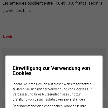
Les amendes oscillent entre 100 et 1000 francs, selon la
gravité des faits.
A voir
Annuaire communal
Einwilligung zur Verwendung von
Cookies
Adresses utiles en ville de Sierre
Indem Sie Ihren Besuch auf dieser Website fortsetzen,
erklären Sie sich mit der Verwendung von Cookies zur
Verbesserung Ihres Nutzererlebnisses und zur
Erstellung von Besuchsstatistiken einverstanden.
Über nachstehende Schaltflächen können Sie Ihre