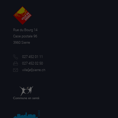
Rue du Bourg 14
Case postale 96
3960 Sierre
027 452 01 11
027 452 02 50
ville[a
t]sierre.ch