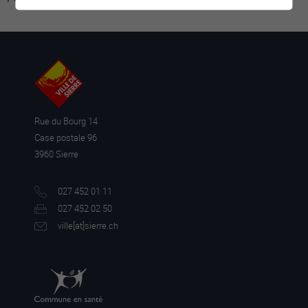
Rue du Bourg 14
Case postale 96
3960 Sierre
027 452 01 11
027 452 02 50
ville[a
t]sierre.ch