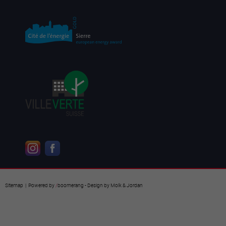
Sitemap
| Powered by
/
boomerang
- Design by
Molk & Jordan