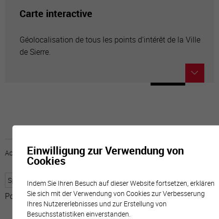
Carte interactive
Géolocalisation de tous les points d'intérêt de la Ville
de Sierre.
Einwilligung zur Verwendung von
Accueil
horaire
emploi
Mentions légales
Cookies
Indem Sie Ihren Besuch auf dieser Website fortsetzen, erklären
Sie sich mit der Verwendung von Cookies zur Verbesserung
Powered by
Google Übersetzer
Ihres Nutzererlebnisses und zur Erstellung von
Besuchsstatistiken einverstanden.