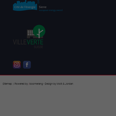
Sitemap
| Powered by
/
boomerang
- Design by
Molk & Jordan