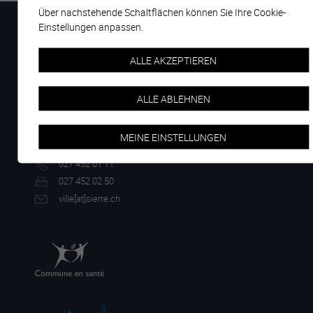
Über nachstehende Schaltflächen können Sie Ihre Cookie-
Einstellungen anpassen.
ALLE AKZEPTIEREN
Rue du Bourg 14
ALLE ABLEHNEN
Case postale 96
3960 Sierre
MEINE EINSTELLUNGEN
027 452 01 11
027 452 02 50
ville[a
t]sierre.ch